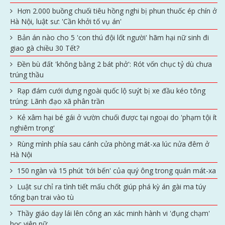
Hơn 2.000 buồng chuối tiêu hồng nghi bị phun thuốc ép chín ở
Hà Nội, luật sư: 'Cần khởi tố vụ án'
Bản án nào cho 5 'con thú đội lốt người' hãm hại nữ sinh đi
giao gà chiều 30 Tết?
Đền bù đất 'không bằng 2 bát phở': Rót vốn chục tỷ dù chưa
trúng thầu
Rạp đám cưới dựng ngoài quốc lộ suýt bị xe đầu kéo tông
trúng: Lãnh đạo xã phân trần
Kẻ xâm hại bé gái ở vườn chuối được tại ngoại do 'phạm tội ít
nghiêm trọng'
Rùng mình phía sau cánh cửa phòng mát-xa lúc nửa đêm ở
Hà Nội
150 ngàn và 15 phút 'tới bến' của quý ông trong quán mát-xa
Luật sư chỉ ra tình tiết mấu chốt giúp phá kỳ án gài ma túy
tống bạn trai vào tù
Thầy giáo dạy lái lên công an xác minh hành vi 'đụng chạm'
học viên nữ